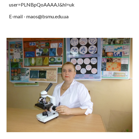
user=PLNBpQoAAAAJ&hl=uk
E-mail - maos@bsmu.edu.ua