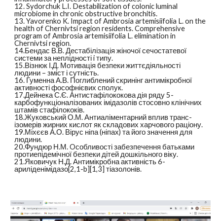
12. Sydorchuk L.I. Destabilization of colonic luminal
microbiome in chronic obstructive bronchitis.
13. Yavorenko K. Impact of Ambrosia artemisiifolia L. on the
health of Chernivtsi region residents. Comprehensive
program of Ambrosia artemisiifolia L. elimination in
Chernivtsi region.
14.Бендас В.В. Дестабілізація жіночої сечостатевої
системи за неплідності i типу.
15.Візнюк І.Д. Мотивація безпеки життєдіяльності
людини – зміст і сутність.
16. Гуменна А.В. Поглиблений скринінг антимікробної
активності фософнієвих сполук.
17.Дейнека С.Є. Антистафілококова дія ряду 5-
карбофункціоналізованих імідазолів стосовно клінічних
штамів стафілококів.
18.Жуковський О.М. Антиаліментарний вплив транс-
ізомерів жирних кислот як складових харчового раціону.
19.Міхєєв А.О. Вірус ніпа (ніпах) та його значення для
людини.
20.Фундюр Н.М. Oсобливості забезпечення батьками
протиепідемічної безпеки дітей дошкільного віку.
21.Яковичук Н.Д. Антимікробна активність 6-
ариліденімідазо[2,1-b][1,3] тіазолонів.