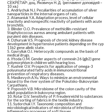
СЕКРЕТАР: доц. Яковичук Н. Д. (регламент доповідей –
10 хв.)
1. Andriychuk N.J. Peculiarities of accumulation of silver
nanoparticles in the internal organs of rats.
2. Atamaniuk Y.A. Аdaptation process, level of cellular
reactivity and nonspecific reactivity of patients with acute
bronchitis.
3. Blinder O.O. Prevalence of methicillin-resistant
Staphylococcus aureus among ambulant patients with
purulent skin diseases.
4. Dzhuryak V.S. Prognosis of chronic kidney disease
development in hypertensive patients depending on the cyp
11b2 gene allelic state.
5. Gavryliuk O.I. Heterocyclic compounds as the basis of
medical drugs.
6. Iftoda O.M. Gender aspects of connexin 26 (gjb2) gene
polymorphism in children with hearing loss.
7. Kushnir O.V. Prospects for application of omega-3
polyunsaturated fatty acids in immunonutritional
prevention of respiratory diseases.
8. Masikevych A.Yu. Ways to minimize an environmental
hazard to the river system of the Pokutsko-Bukovynian
Carpathians.
9. Popovich V.B. Microbiome of the colon cavity of the
adult population in bukovyna region.
10. Rotar D.V. Sensitivity of P. freudenreichii to substances
for the sorting of fabrics in the textile industry.
11. Sydorchuk I.Y. Taxonomic composition and
microbiological indicators of microbiota of infectious-
inflammatory processes of soft tissues.