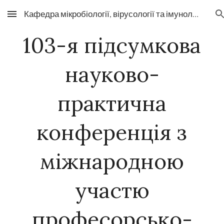
Кафедра мікробіології, вірусології та імунології
Skip to main content
Skip to navigation
103-я підсумкова
науково-
практична
конференція з
міжнародною
участю
професорсько-