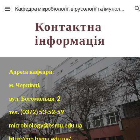
Кафедра мікробіології, вірусології та імунології
Skip to main content
Skip to navigation
Контактна 
інформація
Адреса кафедри:
м. Чернівці,
вул. Богомольця, 2
тел. (0372) 53-52-59
microbiology@bsmu.edu.ua
http://mb.bsmu.edu.ua/