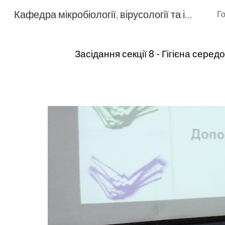
Кафедра мікробіології, вірусології та імунології
Г
Sk
Засідання секції 8 - Гігієна серед