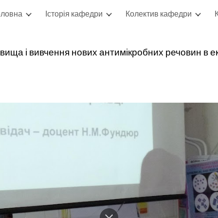
оловна
Історія кафедри
Колектив кафедри
ip to main content
Skip to navigat
овища і вивчення нових антимікробних речовин в екс